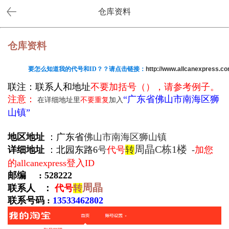
仓库资料
仓库资料
要怎么知道我的代号和ID？？请点击链接：
http://www.allcanexpress.co
联注：联系人和地址
不要加括号
（），请参考例子。
注意：
“
广
东省佛山市南海区狮
在详细地址里
不要重复
加入
山镇”
地区地址
：
广东省
佛山市南海区狮山镇
周晶
C栋1楼
详细地址
：北园东路6
号
代号
转
-
加您
的allcanexpress登入ID
邮编
:
528222
周晶
联系人 ：
代号
转
联系号码 :
13533462802