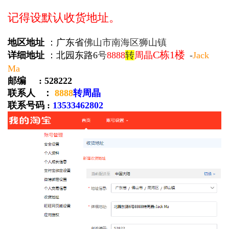
记得设默认收货地址。
地区地址
：
广东省
佛山市南海区狮山镇
C栋1楼
详细地址
：
北园东路6
号
8888
转
周晶
-
Jack
Ma
邮编 : 528222
联系人 ：
8888
转周晶
联系号码 :
13533462802